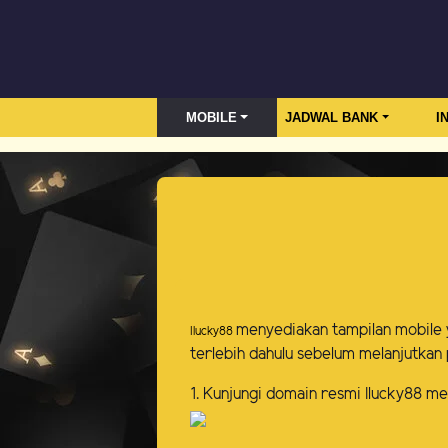
MOBILE
JADWAL BANK
I
menyediakan tampilan mobile y
Ilucky88
terlebih dahulu sebelum melanjutkan
1. Kunjungi domain resmi Ilucky88 me