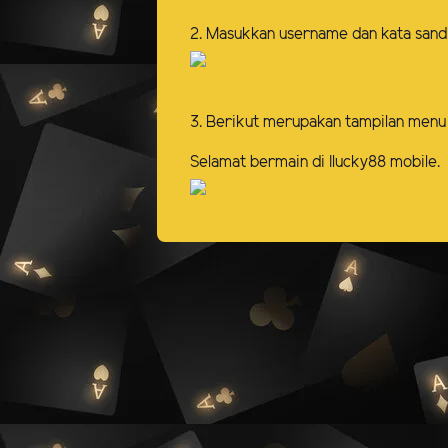
2. Masukkan username dan kata sandi 
3. Berikut merupakan tampilan menu 
Selamat bermain di Ilucky88 mobile.