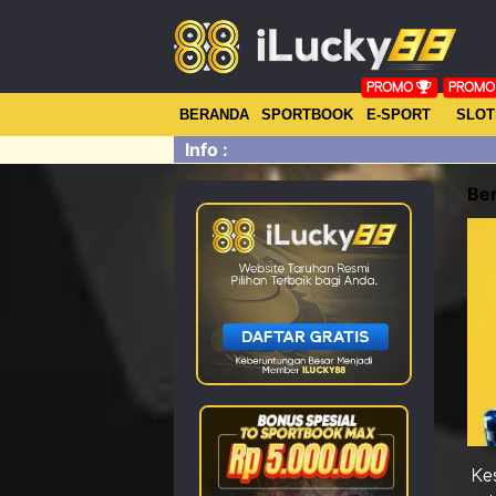
PROMO
PROM
BERANDA
SPORTBOOK
E-SPORT
SLOT
Info :
Be
Ke