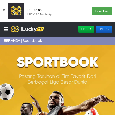
×
ILUCKY88
Download
ILUCKY88 Mobile App
MASUK
DAFTAR
Sportbook
BERANDA