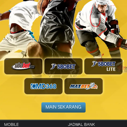
MAIN SEKARANG
MOBILE
JADWAL BANK