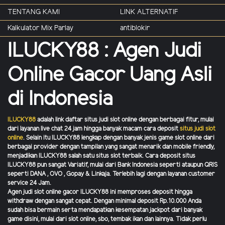
TENTANG KAMI
LINK ALTERNATIF
Kalkulator Mix Parlay
antiblokir
ILUCKY88 : Agen Judi
Online Gacor Uang Asli
di Indonesia
ILUCKY88
adalah link daftar situs judi slot online dengan berbagai fitur, mulai
dari layanan live chat 24 jam hingga banyak macam cara deposit
situs judi slot
online
. Selain itu ILUCKY88 lengkap dengan banyak jenis game slot online dari
berbagai provider dengan tampilan yang sangat menarik dan mobile friendly,
menjadikan
ILUCKY88 salah satu situs slot terbaik. Cara deposit situs
ILUCKY88 pun sangat Variatif, mulai dari Bank Indonesia seperti ataupun QRIS
seperti DANA , OVO , Gopay & Linkaja. Terlebih lagi dengan layanan customer
service 24 Jam.
Agen judi slot online gacor ILUCKY88 ini memproses deposit hingga
withdraw dengan sangat cepat. Dengan minimal deposit Rp.10.000 Anda
sudah bisa bermain serta mendapatkan kesempatan jackpot dari banyak
game disini, mulai dari slot online, sbo, tembak ikan dan lainnya. Tidak perlu