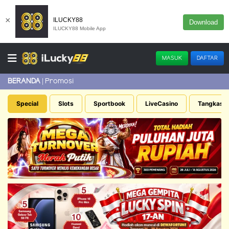
×
ILUCKY88
Download
ILUCKY88 Mobile App
MASUK
DAFTAR
Promosi
BERANDA
Special
Slots
Sportbook
LiveCasino
Tangkas